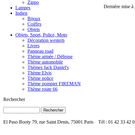
Zippo
Dernière mise à
Lampes
Indien
Bijoux
Coiffes
Objets
Objets, Sport, Police, Moto
Décoration western
Livres
Panneau road
Thème armée / Défense
Thème automobile
Thèmes Jack Daniel's
Thème Elvis
Thème police
Thème pompier FIREMAN
Thème route 66
Rechercher
El Paso Booty 79, rue Saint Denis, 75001 Paris Tél : 01 42 33 42