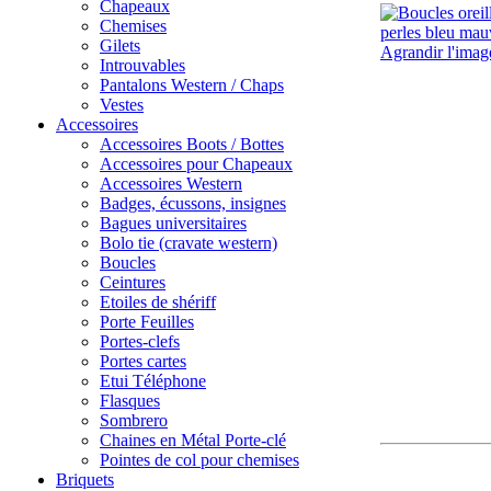
Chapeaux
Chemises
Gilets
Agrandir l'imag
Introuvables
Pantalons Western / Chaps
Vestes
Accessoires
Accessoires Boots / Bottes
Accessoires pour Chapeaux
Accessoires Western
Badges, écussons, insignes
Bagues universitaires
Bolo tie (cravate western)
Boucles
Ceintures
Etoiles de shériff
Porte Feuilles
Portes-clefs
Portes cartes
Etui Téléphone
Flasques
Sombrero
Chaines en Métal Porte-clé
Pointes de col pour chemises
Briquets