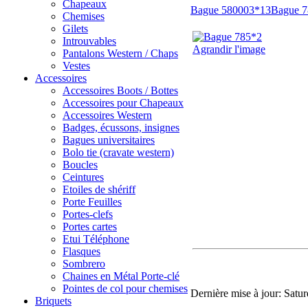
Chapeaux
Bague 580003*13
Bague 
Chemises
Gilets
Introuvables
Agrandir l'image
Pantalons Western / Chaps
Vestes
Accessoires
Accessoires Boots / Bottes
Accessoires pour Chapeaux
Accessoires Western
Badges, écussons, insignes
Bagues universitaires
Bolo tie (cravate western)
Boucles
Ceintures
Etoiles de shériff
Porte Feuilles
Portes-clefs
Portes cartes
Etui Téléphone
Flasques
Sombrero
Chaines en Métal Porte-clé
Pointes de col pour chemises
Dernière mise à jour: Satu
Briquets