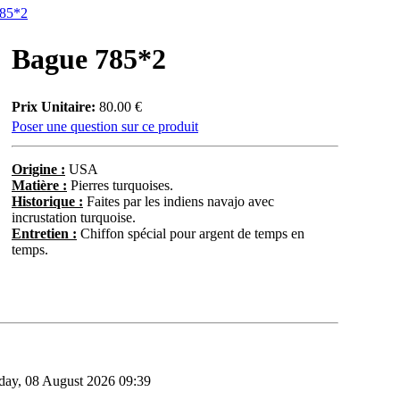
785*2
Bague 785*2
Prix Unitaire:
80.00 €
Poser une question sur ce produit
Origine :
USA
Matière :
Pierres turquoises.
Historique :
Faites par les indiens navajo avec
incrustation turquoise.
Entretien :
Chiffon spécial pour argent de temps en
temps.
rday, 08 August 2026 09:39