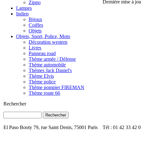
Dernière mise à jo
Zippo
Lampes
Indien
Bijoux
Coiffes
Objets
Objets, Sport, Police, Moto
Décoration western
Livres
Panneau road
Thème armée / Défense
Thème automobile
Thèmes Jack Daniel's
Thème Elvis
Thème police
Thème pompier FIREMAN
Thème route 66
Rechercher
El Paso Booty 79, rue Saint Denis, 75001 Paris Tél : 01 42 33 42