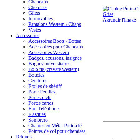
Chapeaux
Chemises
Gilets
Introuvables
Agrandir l'image
Pantalons Western / Chaps
Vestes
Accessoires
Accessoires Boots / Bottes
Accessoires pour Chapeaux
Accessoires Western
Badges, écussons, insignes
Bagues universitaires
Bolo tie (cravate western)
Boucles
Ceintures
Etoiles de shériff
Porte Feuilles
Portes-clefs
Portes cartes
Etui Téléphone
Flasques
Sombrero
Chaines en Métal Porte-clé
Pointes de col pour chemises
Briquets