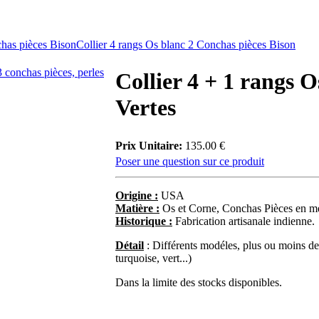
chas pièces Bison
Collier 4 rangs Os blanc 2 Conchas pièces Bison
Collier 4 + 1 rangs O
Vertes
Prix Unitaire:
135.00 €
Poser une question sur ce produit
Origine :
USA
Matière :
Os et Corne, Conchas Pièces en méta
Historique :
Fabrication artisanale indienne.
Détail
: Différents modéles, plus ou moins de 
turquoise, vert...)
Dans la limite des stocks disponibles.