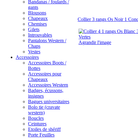
Bandanas / foulards /
gants
Blousons
Chapeaux
Collier 3 rangs Os Noir 1 Con
Chemises
Gilets
Introuvables
Pantalons Western /
Agrandir l'image
Chaps
Vestes
Accessoires
Accessoires Boots /
Bottes
Accessoires pour
Chapeaux
Accessoires Western
Badges, écussons,
insignes
Bagues universitaires
Bolo tie (cravate
western)
Boucles
Ceintures
Etoiles de shériff
Porte Feuilles