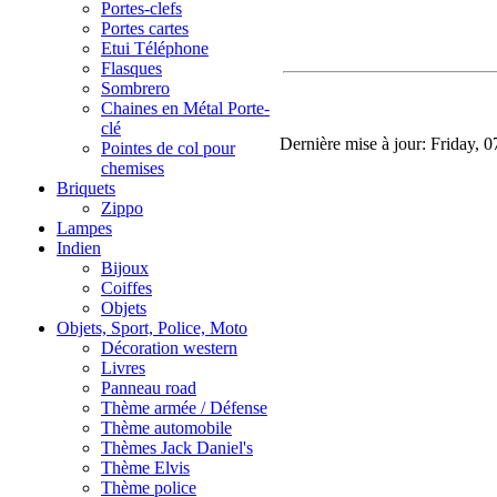
Portes-clefs
Portes cartes
Etui Téléphone
Flasques
Sombrero
Chaines en Métal Porte-
clé
Dernière mise à jour: Friday, 
Pointes de col pour
chemises
Briquets
Zippo
Lampes
Indien
Bijoux
Coiffes
Objets
Objets, Sport, Police, Moto
Décoration western
Livres
Panneau road
Thème armée / Défense
Thème automobile
Thèmes Jack Daniel's
Thème Elvis
Thème police