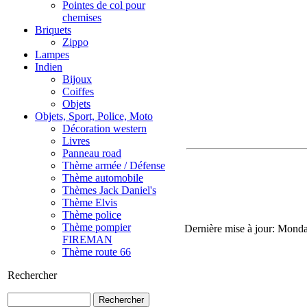
Pointes de col pour
chemises
Briquets
Zippo
Lampes
Indien
Bijoux
Coiffes
Objets
Objets, Sport, Police, Moto
Décoration western
Livres
Panneau road
Thème armée / Défense
Thème automobile
Thèmes Jack Daniel's
Thème Elvis
Thème police
Thème pompier
Dernière mise à jour: Mond
FIREMAN
Thème route 66
Rechercher