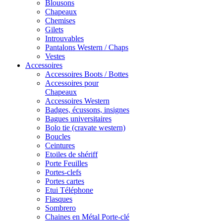
Blousons
Chapeaux
Chemises
Gilets
Introuvables
Pantalons Western / Chaps
Vestes
Accessoires
Accessoires Boots / Bottes
Accessoires pour
Chapeaux
Accessoires Western
Badges, écussons, insignes
Bagues universitaires
Bolo tie (cravate western)
Boucles
Ceintures
Etoiles de shériff
Porte Feuilles
Portes-clefs
Portes cartes
Etui Téléphone
Flasques
Sombrero
Chaines en Métal Porte-clé