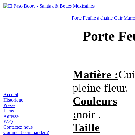
Porte Feuille à chaine Cuir Marr
Porte Fe
Matière :
Cui
pleine fleur.
Accueil
Couleurs
Historique
Presse
:
noir .
Liens
Adresse
FAQ
Taille
Contactez nous
Comment commander ?