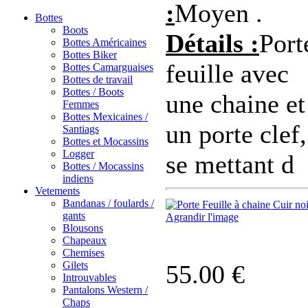
:
Moyen .
Bottes
Boots
Détails :
Port
Bottes Américaines
Bottes Biker
feuille avec
Bottes Camarguaises
Bottes de travail
Bottes / Boots
une chaine et
Femmes
Bottes Mexicaines /
un porte clef,
Santiags
Bottes et Mocassins
Logger
se mettant d
Bottes / Mocassins
indiens
Vetements
Bandanas / foulards /
gants
Agrandir l'image
Blousons
Chapeaux
Chemises
Gilets
55.00 €
Introuvables
Pantalons Western /
Chaps