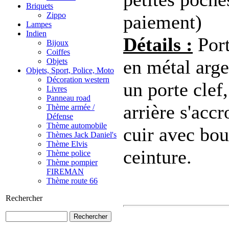
Briquets
Zippo
paiement)
Lampes
Indien
Détails :
Port
Bijoux
Coiffes
en métal arge
Objets
Objets, Sport, Police, Moto
Décoration western
un porte clef
Livres
Panneau road
arrière s'acc
Thème armée /
Défense
Thème automobile
cuir avec bou
Thèmes Jack Daniel's
Thème Elvis
ceinture.
Thème police
Thème pompier
FIREMAN
Thème route 66
Rechercher