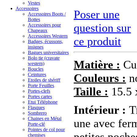
Vestes
Accessoires
Poser une
Accessoires Boots /
Bottes
question sur
Accessoires pour
Chapeaux
Accessoires Western
ce produit
Badges, écussons,
insignes
Bagues universitaires
Bolo tie (cravate
Matière :
Cui
western)
Boucles
Couleurs :
no
Ceintures
Etoiles de shériff
Porte Feuilles
Taille :
15.5 
Portes-clefs
Portes cartes
Etui Téléphone
Intérieur :
Tr
Flasques
Sombrero
Chaines en Métal
une avec fer
Porte-clé
Pointes de col pour
petites poches
chemises