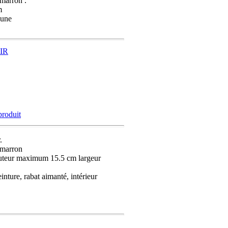
 marron .
m
 une
produit
.
 marron
uteur maximum 15.5 cm largeur
inture, rabat aimanté, intérieur