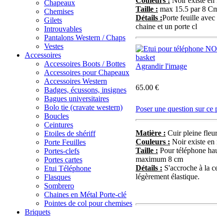
Couleurs :
Noir existe en
Chapeaux
Taille :
max 15.5 par 8 C
Chemises
Détails :
Porte feuille avec
Gilets
chaine et un porte cl
Introuvables
Pantalons Western / Chaps
Vestes
Accessoires
Accessoires Boots / Bottes
Agrandir l'image
Accessoires pour Chapeaux
Accessoires Western
65.00 €
Badges, écussons, insignes
Bagues universitaires
Bolo tie (cravate western)
Poser une question sur ce 
Boucles
Ceintures
Matière :
Cuir pleine fleur
Etoiles de shériff
Couleurs :
Noir existe en
Porte Feuilles
Taille :
Pour téléphone ha
Portes-clefs
maximum 8 cm
Portes cartes
Détails :
S'accroche à la ce
Etui Téléphone
légèrement élastique.
Flasques
Sombrero
Chaines en Métal Porte-clé
Pointes de col pour chemises
Briquets