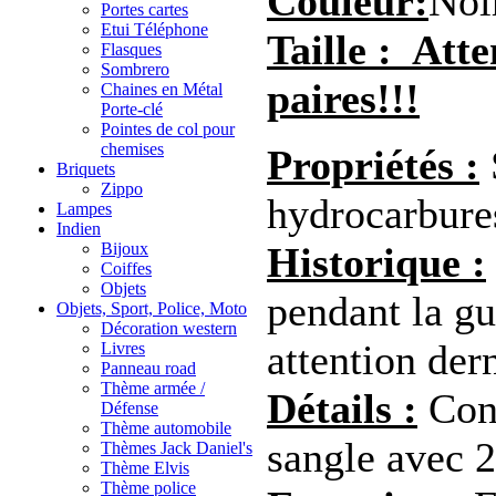
Couleur:
Noi
Portes cartes
Etui Téléphone
Taille : Att
Flasques
Sombrero
paires!!!
Chaines en Métal
Porte-clé
Pointes de col pour
chemises
Propriétés :
Briquets
Zippo
hydrocarbures
Lampes
Indien
Bijoux
Historique :
Coiffes
Objets
pendant la gu
Objets, Sport, Police, Moto
Décoration western
attention dern
Livres
Panneau road
Thème armée /
Détails :
Conv
Défense
Thème automobile
sangle avec 
Thèmes Jack Daniel's
Thème Elvis
Thème police