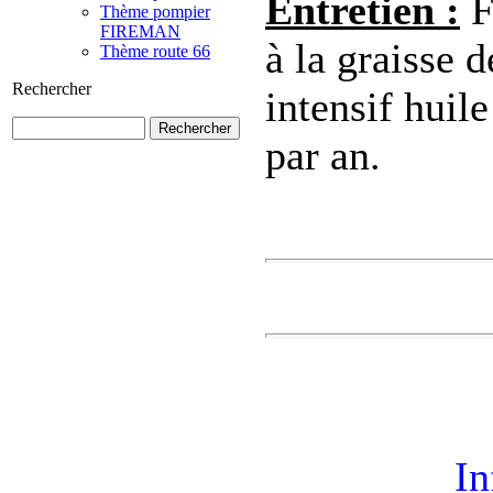
Entretien :
F
Thème pompier
FIREMAN
à la graisse 
Thème route 66
Rechercher
intensif huil
par an.
In