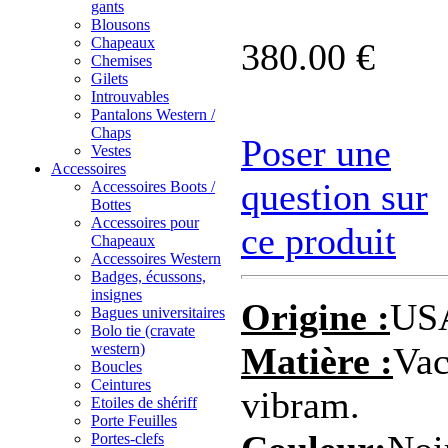
gants
Blousons
Chapeaux
380.00 €
Chemises
Gilets
Introuvables
Pantalons Western /
Chaps
Poser une
Vestes
Accessoires
question sur
Accessoires Boots /
Bottes
Accessoires pour
ce produit
Chapeaux
Accessoires Western
Badges, écussons,
insignes
Origine :
US
Bagues universitaires
Bolo tie (cravate
western)
Matière :
Vac
Boucles
Ceintures
vibram.
Etoiles de shériff
Porte Feuilles
Portes-clefs