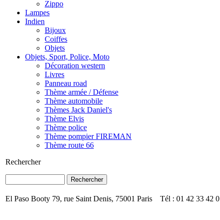
Zippo
Lampes
Indien
Bijoux
Coiffes
Objets
Objets, Sport, Police, Moto
Décoration western
Livres
Panneau road
Thème armée / Défense
Thème automobile
Thèmes Jack Daniel's
Thème Elvis
Thème police
Thème pompier FIREMAN
Thème route 66
Rechercher
El Paso Booty 79, rue Saint Denis, 75001 Paris Tél : 01 42 33 42