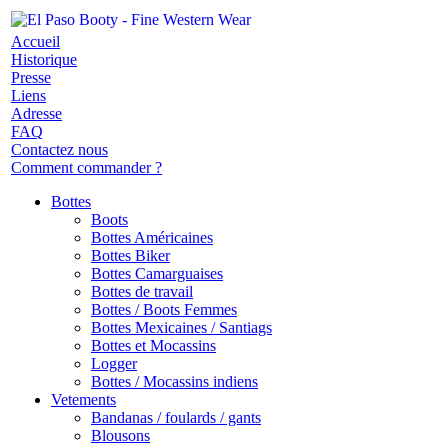
Accueil
Historique
Presse
Liens
Adresse
FAQ
Contactez nous
Comment commander ?
Bottes
Boots
Bottes Américaines
Bottes Biker
Bottes Camarguaises
Bottes de travail
Bottes / Boots Femmes
Bottes Mexicaines / Santiags
Bottes et Mocassins
Logger
Bottes / Mocassins indiens
Vetements
Bandanas / foulards / gants
Blousons