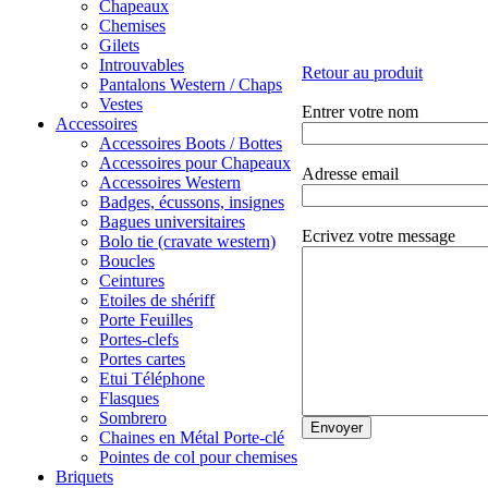
Chapeaux
Chemises
Gilets
Introuvables
Retour au produit
Pantalons Western / Chaps
Vestes
Entrer votre nom
Accessoires
Accessoires Boots / Bottes
Accessoires pour Chapeaux
Adresse email
Accessoires Western
Badges, écussons, insignes
Bagues universitaires
Ecrivez votre message
Bolo tie (cravate western)
Boucles
Ceintures
Etoiles de shériff
Porte Feuilles
Portes-clefs
Portes cartes
Etui Téléphone
Flasques
Sombrero
Chaines en Métal Porte-clé
Pointes de col pour chemises
Briquets