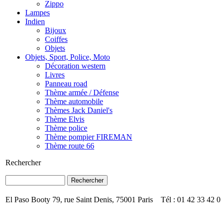
Zippo
Lampes
Indien
Bijoux
Coiffes
Objets
Objets, Sport, Police, Moto
Décoration western
Livres
Panneau road
Thème armée / Défense
Thème automobile
Thèmes Jack Daniel's
Thème Elvis
Thème police
Thème pompier FIREMAN
Thème route 66
Rechercher
El Paso Booty 79, rue Saint Denis, 75001 Paris Tél : 01 42 33 42