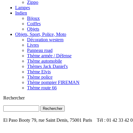
Zippo
Lampes
Indien
Bijoux
Coiffes
Objets
Objets, Sport, Police, Moto
Décoration western
Livres
Panneau road
Thème armée / Défense
Thème automobile
Thèmes Jack Daniel's
Thème Elvis
Thème police
Thème pompier FIREMAN
Thème route 66
Rechercher
El Paso Booty 79, rue Saint Denis, 75001 Paris Tél : 01 42 33 42