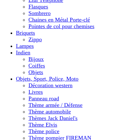
Etui Téléphone
Flasques
Sombrero
Chaines en Métal Porte-clé
Pointes de col pour chemises
Briquets
Zippo
Lampes
Indien
Bijoux
Coiffes
Objets
Objets, Sport, Police, Moto
Décoration western
Livres
Panneau road
Thème armée / Défense
Thème automobile
Thèmes Jack Daniel's
Thème Elvis
Thème police
Thème pompier FIREMAN